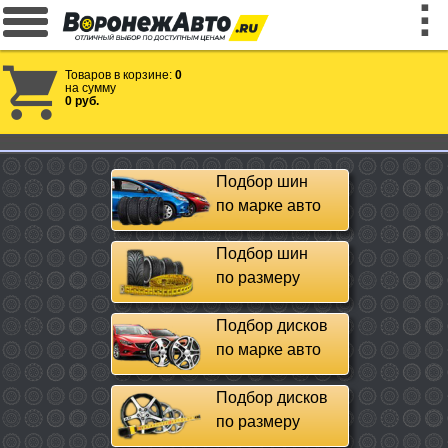
Товаров в корзине:
0
на сумму
0 руб.
Подбор шин
по марке авто
Подбор шин
по размеру
Подбор дисков
по марке авто
Подбор дисков
по размеру