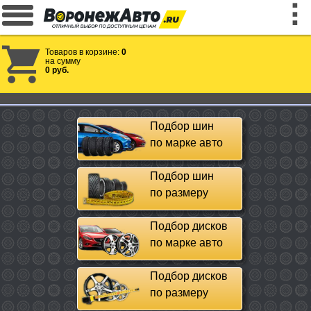
Товаров в корзине:
0
на сумму
0 руб.
Подбор шин
по марке авто
Подбор шин
по размеру
Подбор дисков
по марке авто
Подбор дисков
по размеру