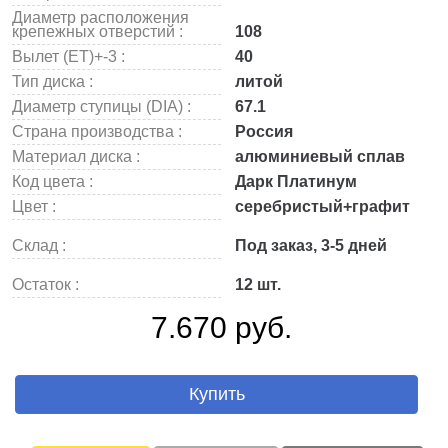
Диаметр расположения
крепежных отверстий :
108
Вылет (ET)+-3 :
40
Тип диска :
литой
Диаметр ступицы (DIA) :
67.1
Страна производства :
Россия
Материал диска :
алюминиевый сплав
Код цвета :
Дарк Платинум
Цвет :
серебристый+графит
Склад :
Под заказ, 3-5 дней
Остаток :
12 шт.
7.670 руб.
Купить