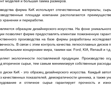
ент моделей и большая гамма размеров.
зводства фирма КиК использует отечественные материалы, сырь
изводственные площади компании располагаются преимуществе
го хранении и переработке.
вляются образцом дизайнерского искусства. На фоне уникального
кции позволяет фирме предоставлять клиентам пожизненную гаран
обственного производства на базе фирмы разработаны исследова
овечность. В связи с этим контроль качества легкосплавных диско
мобильными концернами мира, такими как: Ford, KIA, Renault и т.д
ляет экологичности поставляемой продукции. Производство ос
ход вторичное сырье, тем самым минимизируя собственные расходы
что диски КиК - это образец дизайнерского искусства. Каждый ав
из качественных показателей, демократичности ценника, а также 
рудование и отличное сырье гарантирует прочность и изно