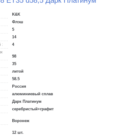
98 ET35 d58,5 Дарк Платинум
K&K
Флэш
5
14
 :
4
ых
98
35
литой
58.5
Россия
алюминиевый сплав
Дарк Платинум
серебристый+графит
Воронеж
12 шт.