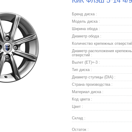
КиК Флэш 5*14 4/
Бренд диска :
Модель диска :
Ширина обода :
Диаметр обода :
Количество крепежных отверстий
Диаметр расположения крепежн
отверстий :
Вылет (ET)+-3 :
Тип диска :
Диаметр ступицы (DIA) :
Страна производства :
Материал диска :
Код цвета :
Цвет :
Склад :
Остаток :