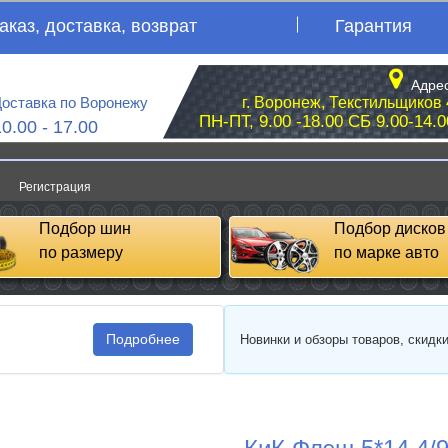
аказ, доставка, возврат
Гарантия
Адрес
оставка по Воронежу
г. Воронеж, Текстильщиков 
ПН-ПТ, 9.00 -18.00 СБ 9.00-14.0
10.00 - 17.00
Регистрация
Подбор шин
Подбор дисков
по размеру
по марке авто
Подробнее
Новинки и обзоры товаров, скидк