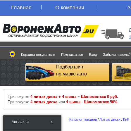
Главная
О компании
З
Д
Корзина покупателя
Подписаться
Вход
Забыли пароль?
Подбор шин
по марке авто
При покупке
4 литых диска + 4 шины
=
Шиномонтаж 0 руб.
При покупке
4 литых диска
или
4 шины
-
Шиномонтаж 50%
Каталог товаров
/
Литые диски
/
КиК
Автошины