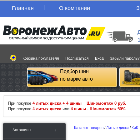
Главная
О компании
З
Д
Корзина покупателя
Подписаться
Вход
Забыли пароль?
Подбор шин
по марке авто
При покупке
4 литых диска + 4 шины
=
Шиномонтаж 0 руб.
При покупке
4 литых диска
или
4 шины
-
Шиномонтаж 50%
Каталог товаров
/
Литые диски
/
КиК
Автошины