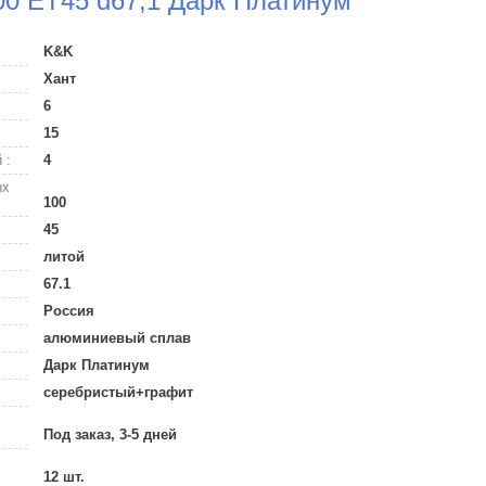
00 ET45 d67,1 Дарк Платинум
K&K
Хант
6
15
 :
4
ых
100
45
литой
67.1
Россия
алюминиевый сплав
Дарк Платинум
серебристый+графит
Под заказ, 3-5 дней
12 шт.