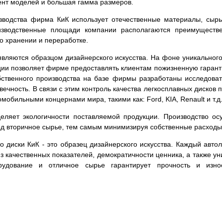
ент моделей и большая гамма размеров.
зводства фирма КиК использует отечественные материалы, сырь
изводственные площади компании располагаются преимуществе
го хранении и переработке.
вляются образцом дизайнерского искусства. На фоне уникального
кции позволяет фирме предоставлять клиентам пожизненную гаран
обственного производства на базе фирмы разработаны исследова
овечность. В связи с этим контроль качества легкосплавных диско
мобильными концернами мира, такими как: Ford, KIA, Renault и т.д
ляет экологичности поставляемой продукции. Производство ос
ход вторичное сырье, тем самым минимизируя собственные расходы
что диски КиК - это образец дизайнерского искусства. Каждый ав
из качественных показателей, демократичности ценника, а также 
рудование и отличное сырье гарантирует прочность и изно