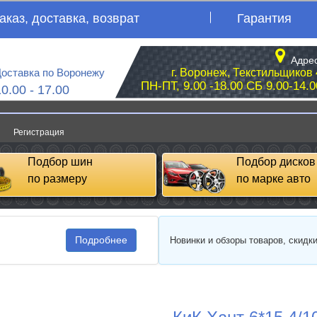
аказ, доставка, возврат
Гарантия
Адрес
оставка по Воронежу
г. Воронеж, Текстильщиков 
ПН-ПТ, 9.00 -18.00 СБ 9.00-14.0
10.00 - 17.00
Регистрация
Подбор шин
Подбор дисков
по размеру
по марке авто
Подробнее
Новинки и обзоры товаров, скидк