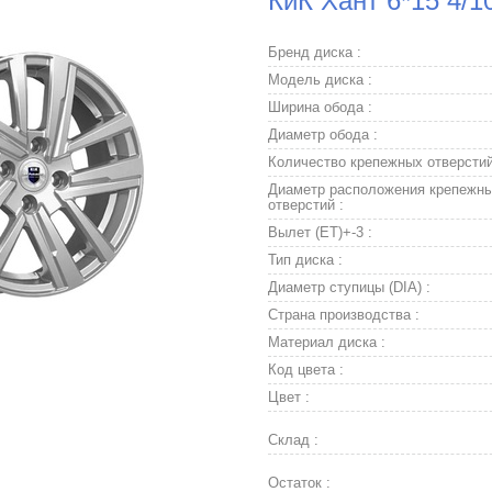
КиК Хант 6*15 4/1
Бренд диска :
Модель диска :
Ширина обода :
Диаметр обода :
Количество крепежных отверстий
Диаметр расположения крепежн
отверстий :
Вылет (ET)+-3 :
Тип диска :
Диаметр ступицы (DIA) :
Страна производства :
Материал диска :
Код цвета :
Цвет :
Склад :
Остаток :