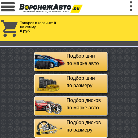
Товаров в корзине:
0
на сумму
0 руб.
Подбор шин
по марке авто
Подбор шин
по размеру
Подбор дисков
по марке авто
Подбор дисков
по размеру