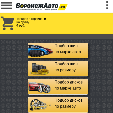
Товаров в корзине:
0
на сумму
0 руб.
Подбор шин
по марке авто
Подбор шин
по размеру
Подбор дисков
по марке авто
Подбор дисков
по размеру