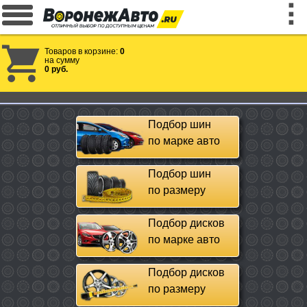
Товаров в корзине:
0
на сумму
0 руб.
Подбор шин
по марке авто
Подбор шин
по размеру
Подбор дисков
по марке авто
Подбор дисков
по размеру