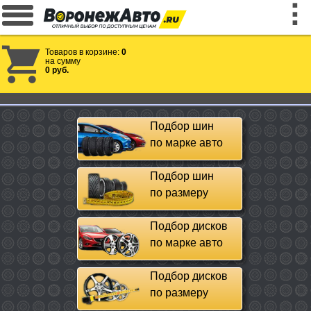
Товаров в корзине:
0
на сумму
0 руб.
Подбор шин
по марке авто
Подбор шин
по размеру
Подбор дисков
по марке авто
Подбор дисков
по размеру