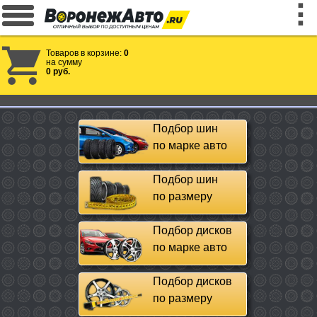
Товаров в корзине:
0
на сумму
0 руб.
Подбор шин
по марке авто
Подбор шин
по размеру
Подбор дисков
по марке авто
Подбор дисков
по размеру