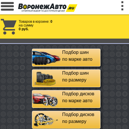
Товаров в корзине:
0
на сумму
0 руб.
Подбор шин
по марке авто
Подбор шин
по размеру
Подбор дисков
по марке авто
Подбор дисков
по размеру