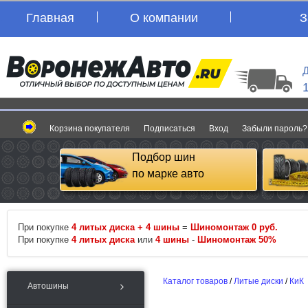
Главная
О компании
З
Д
Корзина покупателя
Подписаться
Вход
Забыли пароль?
Подбор шин
по марке авто
При покупке
4 литых диска + 4 шины
=
Шиномонтаж 0 руб.
При покупке
4 литых диска
или
4 шины
-
Шиномонтаж 50%
Каталог товаров
/
Литые диски
/
КиК
Автошины