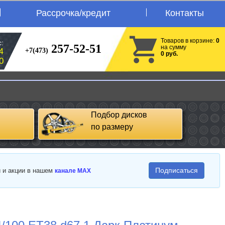
Рассрочка/кредит
Контакты
Товаров в корзине:
0
:
257-52-51
на сумму
+7(473)
4
0 руб.
0
Подбор дисков
по размеру
Подписаться
и и акции в нашем
канале MAX