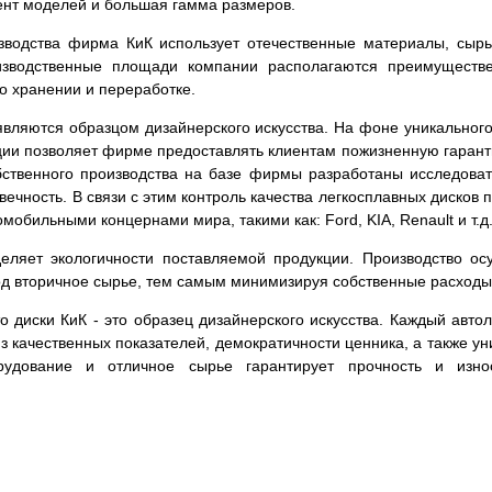
ент моделей и большая гамма размеров.
зводства фирма КиК использует отечественные материалы, сырь
изводственные площади компании располагаются преимуществе
го хранении и переработке.
вляются образцом дизайнерского искусства. На фоне уникального
кции позволяет фирме предоставлять клиентам пожизненную гаран
обственного производства на базе фирмы разработаны исследова
овечность. В связи с этим контроль качества легкосплавных диско
мобильными концернами мира, такими как: Ford, KIA, Renault и т.д
ляет экологичности поставляемой продукции. Производство ос
ход вторичное сырье, тем самым минимизируя собственные расходы
что диски КиК - это образец дизайнерского искусства. Каждый ав
из качественных показателей, демократичности ценника, а также 
рудование и отличное сырье гарантирует прочность и изно