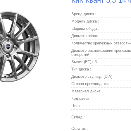
КиК Квант 5,5*14 
Бренд диска :
Модель диска :
Ширина обода :
Диаметр обода :
Количество крепежных отверстий
Диаметр расположения крепежн
отверстий :
Вылет (ET)+-3 :
Тип диска :
Диаметр ступицы (DIA) :
Страна производства :
Материал диска :
Код цвета :
Цвет :
Склад :
Остаток :