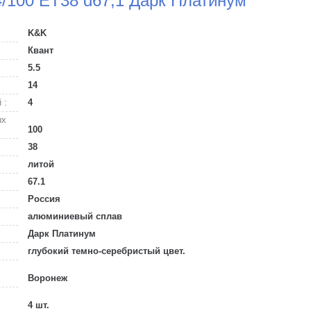
4/100 ET38 d67,1 Дарк Платинум
K&K
Квант
5.5
14
 :
4
ых
100
38
литой
67.1
Россия
алюминиевый сплав
Дарк Платинум
глубокий темно-серебристый цвет.
Воронеж
4 шт.