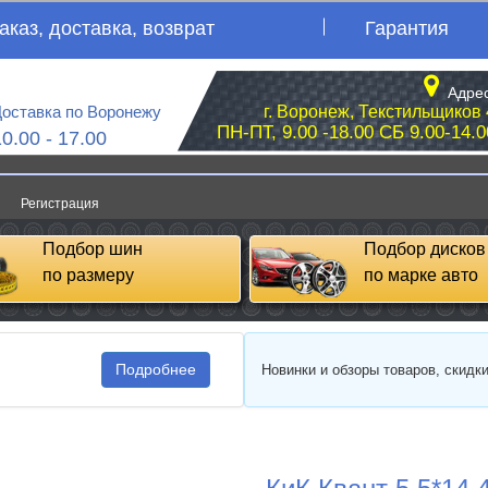
аказ, доставка, возврат
Гарантия
Адрес
оставка по Воронежу
г. Воронеж, Текстильщиков 
ПН-ПТ, 9.00 -18.00 СБ 9.00-14.0
10.00 - 17.00
Регистрация
Подбор шин
Подбор дисков
по размеру
по марке авто
Подробнее
Новинки и обзоры товаров, скидк