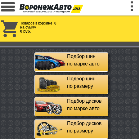
Товаров в корзине:
0
на сумму
0 руб.
Подбор шин
по марке авто
Подбор шин
по размеру
Подбор дисков
по марке авто
Подбор дисков
по размеру