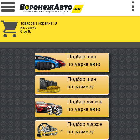
Товаров в корзине:
0
на сумму
0 руб.
Подбор шин
по марке авто
Подбор шин
по размеру
Подбор дисков
по марке авто
Подбор дисков
по размеру