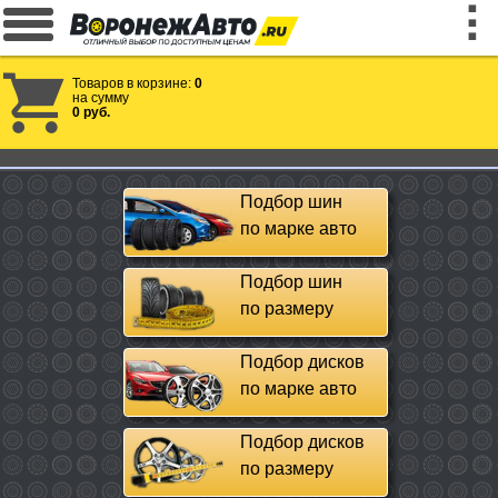
Товаров в корзине:
0
на сумму
0 руб.
Подбор шин
по марке авто
Подбор шин
по размеру
Подбор дисков
по марке авто
Подбор дисков
по размеру