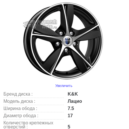
Увеличить
Бренд диска :
K&K
Модель диска :
Лацио
Ширина обода :
7.5
Диаметр обода :
17
Количество крепежных
отверстий :
5