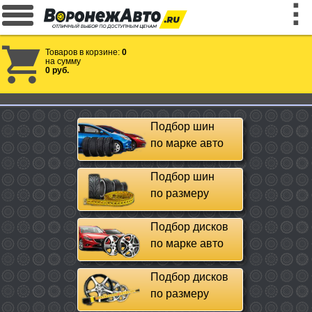
Товаров в корзине:
0
на сумму
0 руб.
Подбор шин
по марке авто
Подбор шин
по размеру
Подбор дисков
по марке авто
Подбор дисков
по размеру