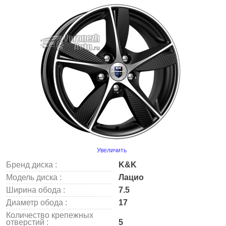
Увеличить
Бренд диска :
K&K
Модель диска :
Лацио
Ширина обода :
7.5
Диаметр обода :
17
Количество крепежных
отверстий :
5