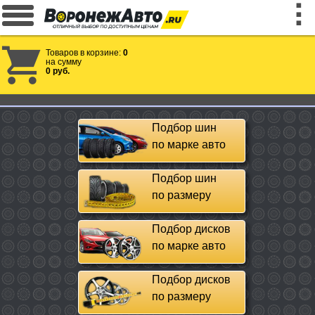
Товаров в корзине:
0
на сумму
0 руб.
Подбор шин
по марке авто
Подбор шин
по размеру
Подбор дисков
по марке авто
Подбор дисков
по размеру