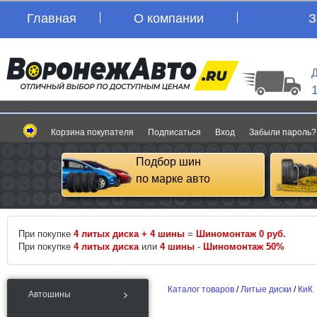
Главная
О компании
З
Д
Корзина покупателя
Подписаться
Вход
Забыли пароль?
Подбор шин
по марке авто
При покупке
4 литых диска + 4 шины
=
Шиномонтаж 0 руб.
При покупке
4 литых диска
или
4 шины
-
Шиномонтаж 50%
Каталог товаров
/
Литые диски
/
КиК
Автошины