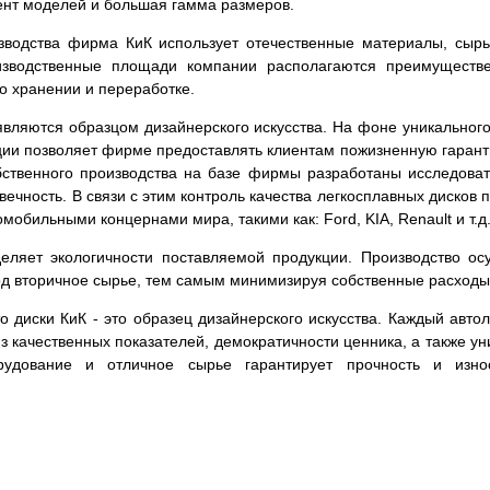
ент моделей и большая гамма размеров.
зводства фирма КиК использует отечественные материалы, сырь
изводственные площади компании располагаются преимуществе
го хранении и переработке.
вляются образцом дизайнерского искусства. На фоне уникального
кции позволяет фирме предоставлять клиентам пожизненную гаран
обственного производства на базе фирмы разработаны исследова
овечность. В связи с этим контроль качества легкосплавных диско
мобильными концернами мира, такими как: Ford, KIA, Renault и т.д
ляет экологичности поставляемой продукции. Производство ос
ход вторичное сырье, тем самым минимизируя собственные расходы
что диски КиК - это образец дизайнерского искусства. Каждый ав
из качественных показателей, демократичности ценника, а также 
рудование и отличное сырье гарантирует прочность и изно