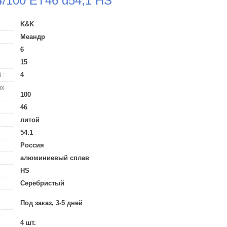
4/100 ET46 d54,1 HS
K&K
Меандр
6
15
 :
4
ых
100
46
литой
54.1
Россия
алюминиевый сплав
HS
Серебристый
Под заказ, 3-5 дней
4 шт.