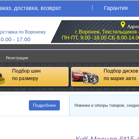
аказ, доставка, возврат
Гарантия
Адрес
оставка по Воронежу
г. Воронеж, Текстильщиков 
ПН-ПТ, 9.00 -18.00 СБ 9.00-14.0
10.00 - 17.00
Регистрация
Подбор шин
Подбор дисков
по размеру
по марке авто
Подробнее
Новинки и обзоры товаров, скидк