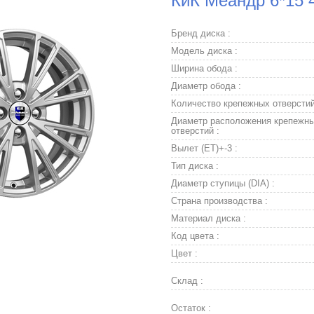
КиК Меандр 6*15 
Бренд диска :
Модель диска :
Ширина обода :
Диаметр обода :
Количество крепежных отверстий
Диаметр расположения крепежн
отверстий :
Вылет (ET)+-3 :
Тип диска :
Диаметр ступицы (DIA) :
Страна производства :
Материал диска :
Код цвета :
Цвет :
Склад :
Остаток :