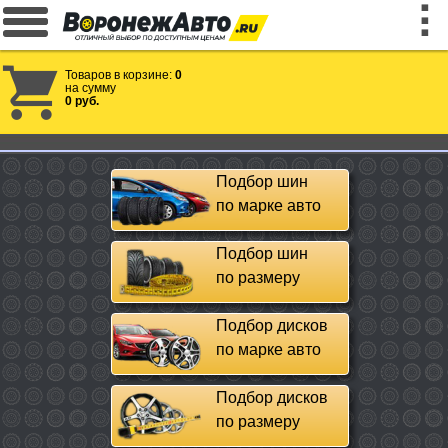
Товаров в корзине:
0
на сумму
0 руб.
Подбор шин
по марке авто
Подбор шин
по размеру
Подбор дисков
по марке авто
Подбор дисков
по размеру