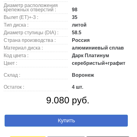
Диаметр расположения
крепежных отверстий :
98
Вылет (ET)+-3 :
35
Тип диска :
литой
Диаметр ступицы (DIA) :
58.5
Страна производства :
Россия
Материал диска :
алюминиевый сплав
Код цвета :
Дарк Платинум
Цвет :
серебристый+графит
Склад :
Воронеж
Остаток :
4 шт.
9.080 руб.
Купить