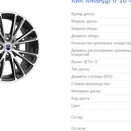
КиК Меандр 6*16 
Бренд диска :
Модель диска :
Ширина обода :
Диаметр обода :
Количество крепежных отверстий
Диаметр расположения крепежн
отверстий :
Вылет (ET)+-3 :
Тип диска :
Диаметр ступицы (DIA) :
Страна производства :
Материал диска :
Код цвета :
Цвет :
Склад :
Остаток :