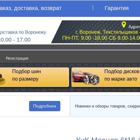
аказ, доставка, возврат
Гарантия
Адрес
оставка по Воронежу
г. Воронеж, Текстильщиков 
ПН-ПТ, 9.00 -18.00 СБ 9.00-14.0
10.00 - 17.00
Регистрация
Подбор шин
Подбор дисков
по размеру
по марке авто
Подробнее
Новинки и обзоры товаров, скидк