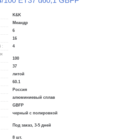
4/100 ET37 d60,1 GBFP
K&K
Меандр
6
16
 :
4
ых
100
37
литой
60.1
Россия
алюминиевый сплав
GBFP
черный с полировкой
Под заказ, 3-5 дней
8 шт.