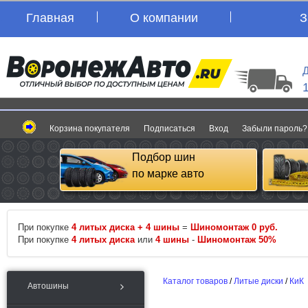
Главная
О компании
З
Д
Корзина покупателя
Подписаться
Вход
Забыли пароль?
Подбор шин
по марке авто
При покупке
4 литых диска + 4 шины
=
Шиномонтаж 0 руб.
При покупке
4 литых диска
или
4 шины
-
Шиномонтаж 50%
Каталог товаров
/
Литые диски
/
КиК
Автошины