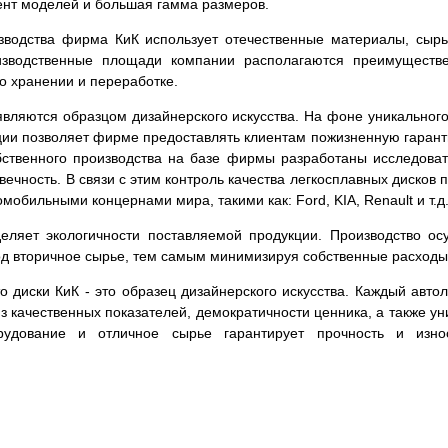
ент моделей и большая гамма размеров.
зводства фирма КиК использует отечественные материалы, сырь
изводственные площади компании располагаются преимуществе
го хранении и переработке.
вляются образцом дизайнерского искусства. На фоне уникального
кции позволяет фирме предоставлять клиентам пожизненную гаран
обственного производства на базе фирмы разработаны исследова
овечность. В связи с этим контроль качества легкосплавных диско
мобильными концернами мира, такими как: Ford, KIA, Renault и т.д
ляет экологичности поставляемой продукции. Производство ос
ход вторичное сырье, тем самым минимизируя собственные расходы
что диски КиК - это образец дизайнерского искусства. Каждый ав
из качественных показателей, демократичности ценника, а также 
рудование и отличное сырье гарантирует прочность и изно