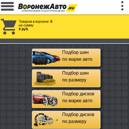
Товаров в корзине:
0
на сумму
0 руб.
Подбор шин
по марке авто
Подбор шин
по размеру
Подбор дисков
по марке авто
Подбор дисков
по размеру