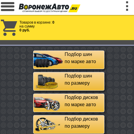
Товаров в корзине:
0
на сумму
0 руб.
Подбор шин
по марке авто
Подбор шин
по размеру
Подбор дисков
по марке авто
Подбор дисков
по размеру