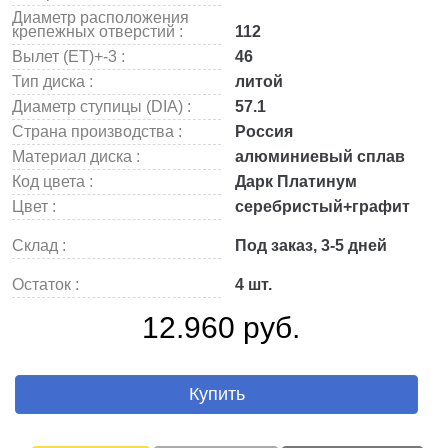
Диаметр расположения
крепежных отверстий :
112
Вылет (ET)+-3 :
46
Тип диска :
литой
Диаметр ступицы (DIA) :
57.1
Страна производства :
Россия
Материал диска :
алюминиевый сплав
Код цвета :
Дарк Платинум
Цвет :
серебристый+графит
Склад :
Под заказ, 3-5 дней
Остаток :
4 шт.
12.960 руб.
Купить