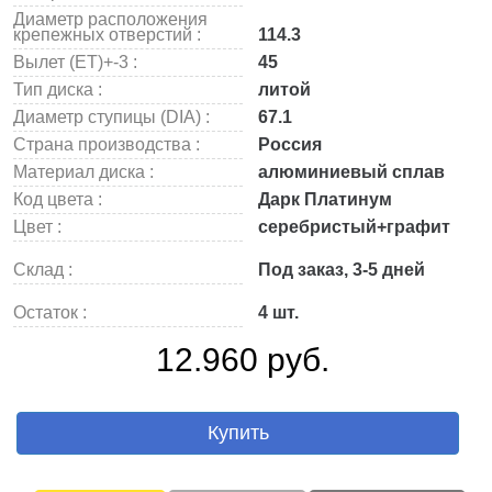
Диаметр расположения
крепежных отверстий :
114.3
Вылет (ET)+-3 :
45
Тип диска :
литой
Диаметр ступицы (DIA) :
67.1
Страна производства :
Россия
Материал диска :
алюминиевый сплав
Код цвета :
Дарк Платинум
Цвет :
серебристый+графит
Склад :
Под заказ, 3-5 дней
Остаток :
4 шт.
12.960 руб.
Купить