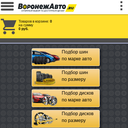
Товаров в корзине:
0
на сумму
0 руб.
Подбор шин
по марке авто
Подбор шин
по размеру
Подбор дисков
по марке авто
Подбор дисков
по размеру