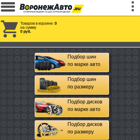
Товаров в корзине:
0
на сумму
0 руб.
Подбор шин
по марке авто
Подбор шин
по размеру
Подбор дисков
по марке авто
Подбор дисков
по размеру