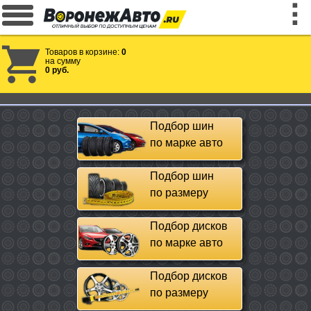
Товаров в корзине:
0
на сумму
0 руб.
Подбор шин
по марке авто
Подбор шин
по размеру
Подбор дисков
по марке авто
Подбор дисков
по размеру