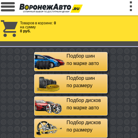
Товаров в корзине:
0
на сумму
0 руб.
Подбор шин
по марке авто
Подбор шин
по размеру
Подбор дисков
по марке авто
Подбор дисков
по размеру