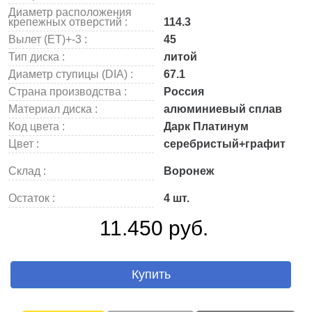
Диаметр расположения
крепежных отверстий :
114.3
Вылет (ET)+-3 :
45
Тип диска :
литой
Диаметр ступицы (DIA) :
67.1
Страна производства :
Россия
Материал диска :
алюминиевый сплав
Код цвета :
Дарк Платинум
Цвет :
серебристый+графит
Склад :
Воронеж
Остаток :
4 шт.
11.450 руб.
Купить