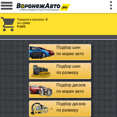
Товаров в корзине:
0
на сумму
0 руб.
Подбор шин
по марке авто
Подбор шин
по размеру
Подбор дисков
по марке авто
Подбор дисков
по размеру