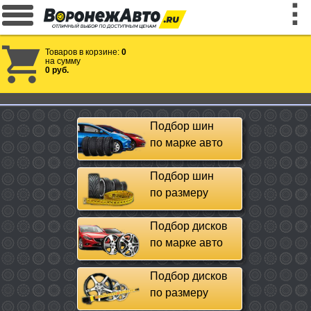
Товаров в корзине:
0
на сумму
0 руб.
Подбор шин
по марке авто
Подбор шин
по размеру
Подбор дисков
по марке авто
Подбор дисков
по размеру