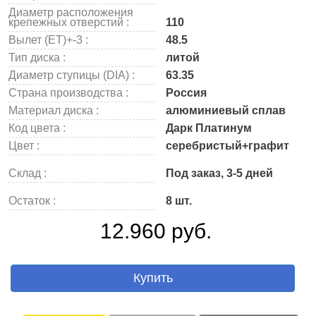
Диаметр расположения
крепежных отверстий :
110
Вылет (ET)+-3 :
48.5
Тип диска :
литой
Диаметр ступицы (DIA) :
63.35
Страна производства :
Россия
Материал диска :
алюминиевый сплав
Код цвета :
Дарк Платинум
Цвет :
серебристый+графит
Склад :
Под заказ, 3-5 дней
Остаток :
8 шт.
12.960 руб.
Купить