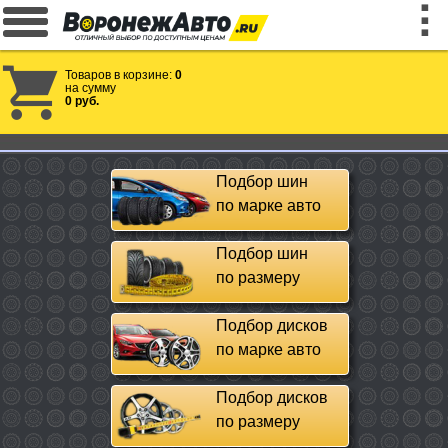
Товаров в корзине:
0
на сумму
0 руб.
Подбор шин
по марке авто
Подбор шин
по размеру
Подбор дисков
по марке авто
Подбор дисков
по размеру