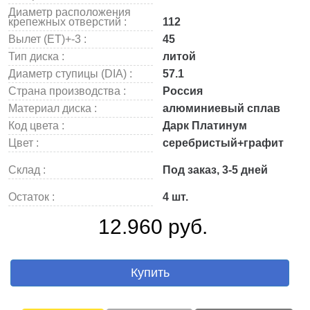
Диаметр расположения
крепежных отверстий :
112
Вылет (ET)+-3 :
45
Тип диска :
литой
Диаметр ступицы (DIA) :
57.1
Страна производства :
Россия
Материал диска :
алюминиевый сплав
Код цвета :
Дарк Платинум
Цвет :
серебристый+графит
Склад :
Под заказ, 3-5 дней
Остаток :
4 шт.
12.960 руб.
Купить