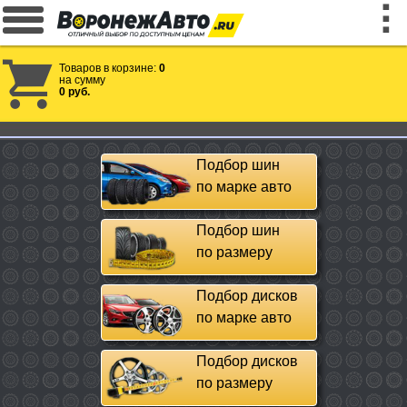
Товаров в корзине:
0
на сумму
0 руб.
Подбор шин
по марке авто
Подбор шин
по размеру
Подбор дисков
по марке авто
Подбор дисков
по размеру