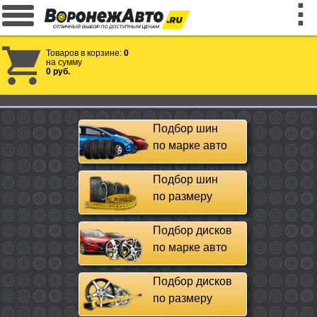
Товаров в корзине:
0
на сумму
0 руб.
Подбор шин
по марке авто
Подбор шин
по размеру
Подбор дисков
по марке авто
Подбор дисков
по размеру