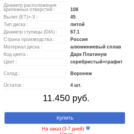
Диаметр расположения
крепежных отверстий :
108
Вылет (ET)+-3 :
45
Тип диска :
литой
Диаметр ступицы (DIA) :
67.1
Страна производства :
Россия
Материал диска :
алюминиевый сплав
Код цвета :
Дарк Платинум
Цвет :
серебристый+графит
Склад :
Воронеж
Остаток :
4 шт.
11.450 руб.
Купить
На заказ (3-7 дней)