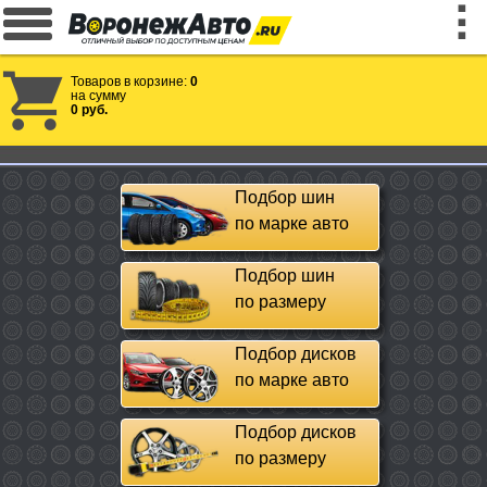
Товаров в корзине:
0
на сумму
0 руб.
Подбор шин
по марке авто
Подбор шин
по размеру
Подбор дисков
по марке авто
Подбор дисков
по размеру