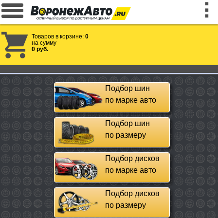
Товаров в корзине:
0
на сумму
0 руб.
Подбор шин
по марке авто
Подбор шин
по размеру
Подбор дисков
по марке авто
Подбор дисков
по размеру