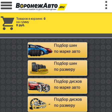
Товаров в корзине:
0
на сумму
0 руб.
Подбор шин
по марке авто
Подбор шин
по размеру
Подбор дисков
по марке авто
Подбор дисков
по размеру