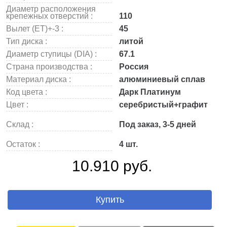
Диаметр расположения
крепежных отверстий :
110
Вылет (ET)+-3 :
45
Тип диска :
литой
Диаметр ступицы (DIA) :
67.1
Страна производства :
Россия
Материал диска :
алюминиевый сплав
Код цвета :
Дарк Платинум
Цвет :
серебристый+графит
Склад :
Под заказ, 3-5 дней
Остаток :
4 шт.
10.910 руб.
Купить