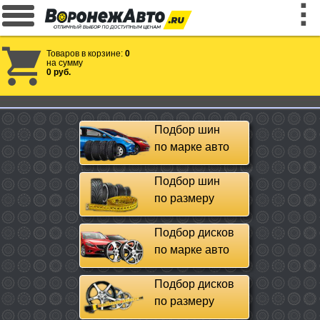
Товаров в корзине:
0
на сумму
0 руб.
Подбор шин
по марке авто
Подбор шин
по размеру
Подбор дисков
по марке авто
Подбор дисков
по размеру