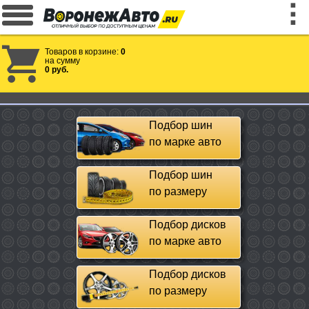
Товаров в корзине:
0
на сумму
0 руб.
Подбор шин
по марке авто
Подбор шин
по размеру
Подбор дисков
по марке авто
Подбор дисков
по размеру