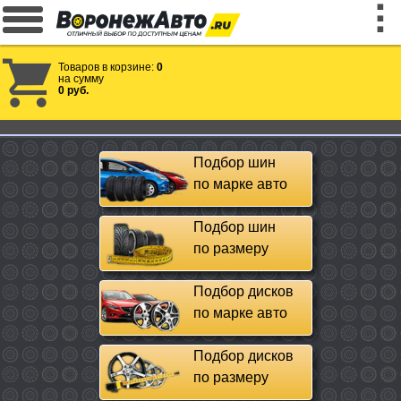
Товаров в корзине:
0
на сумму
0 руб.
Подбор шин
по марке авто
Подбор шин
по размеру
Подбор дисков
по марке авто
Подбор дисков
по размеру