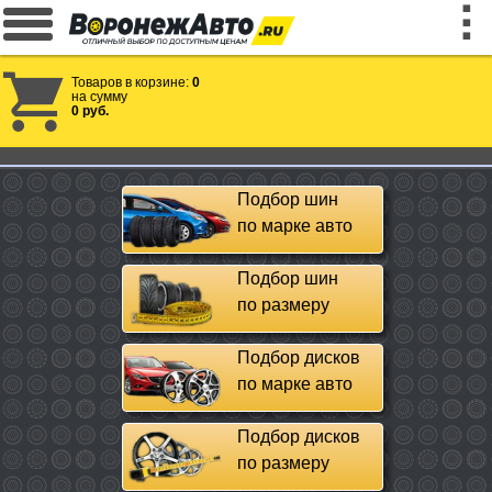
Товаров в корзине:
0
на сумму
0 руб.
Подбор шин
по марке авто
Подбор шин
по размеру
Подбор дисков
по марке авто
Подбор дисков
по размеру