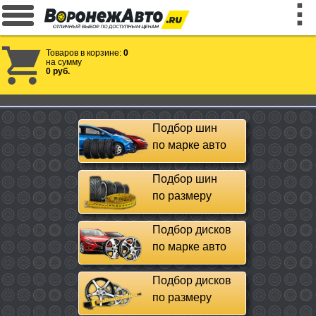
Товаров в корзине:
0
на сумму
0 руб.
Подбор шин
по марке авто
Подбор шин
по размеру
Подбор дисков
по марке авто
Подбор дисков
по размеру