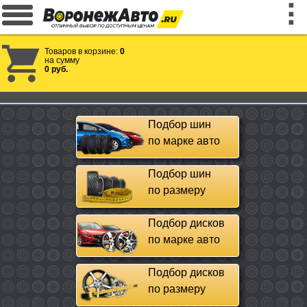
Товаров в корзине:
0
на сумму
0 руб.
Подбор шин
по марке авто
Подбор шин
по размеру
Подбор дисков
по марке авто
Подбор дисков
по размеру