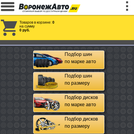
Товаров в корзине:
0
на сумму
0 руб.
Подбор шин
по марке авто
Подбор шин
по размеру
Подбор дисков
по марке авто
Подбор дисков
по размеру