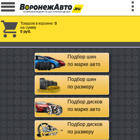
Товаров в корзине:
0
на сумму
0 руб.
Подбор шин
по марке авто
Подбор шин
по размеру
Подбор дисков
по марке авто
Подбор дисков
по размеру