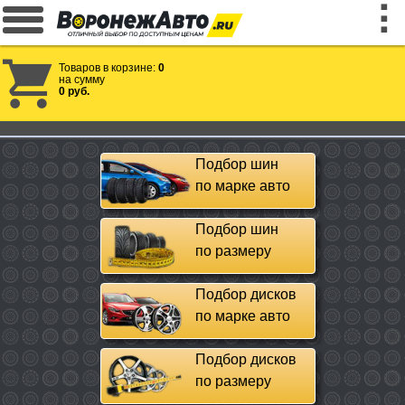
Товаров в корзине:
0
на сумму
0 руб.
Подбор шин
по марке авто
Подбор шин
по размеру
Подбор дисков
по марке авто
Подбор дисков
по размеру