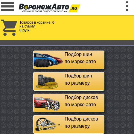
Товаров в корзине:
0
на сумму
0 руб.
Подбор шин
по марке авто
Подбор шин
по размеру
Подбор дисков
по марке авто
Подбор дисков
по размеру