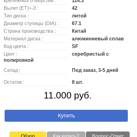
крепежных отверстий :
114.3
Вылет (ET)+-3 :
42
Тип диска :
литой
Диаметр ступицы (DIA) :
67.1
Страна производства :
Китай
Материал диска :
алюминиевый сплав
Код цвета :
SF
Цвет :
серебристый с
полировкой
Склад :
Под заказ, 3-5 дней
Остаток :
8 шт.
11.000 руб.
Купить
Обзор
Как купить?
Вопрос-Ответ