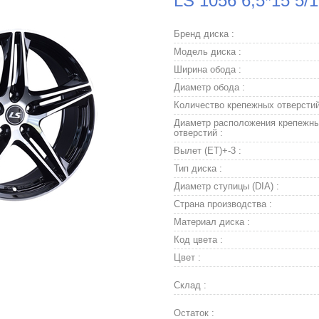
LS 1056 6,5*15 5/
Бренд диска :
Модель диска :
Ширина обода :
Диаметр обода :
Количество крепежных отверстий
Диаметр расположения крепежн
отверстий :
Вылет (ET)+-3 :
Тип диска :
Диаметр ступицы (DIA) :
Страна производства :
Материал диска :
Код цвета :
Цвет :
Склад :
Остаток :