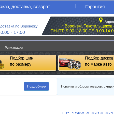
аказ, доставка, возврат
Гарантия
Адрес
оставка по Воронежу
г. Воронеж, Текстильщиков 
ПН-ПТ, 9.00 -18.00 СБ 9.00-14.0
10.00 - 17.00
Регистрация
Подбор шин
Подбор дисков
по размеру
по марке авто
Подробнее
Новинки и обзоры товаров, скидк