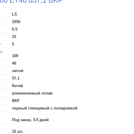
100 ET40 d57,1 BKF
LS
1056
6.5
15
 :
5
ых
100
40
литой
57.1
Китай
алюминиевый сплав
BKF
черный глянцевый с полировкой
Под заказ, 3-5 дней
32 шт.