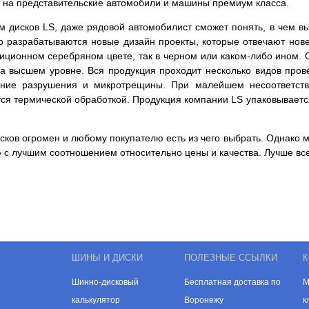
ны на представительские автомобили и машины премиум класса.
 дисков LS, даже рядовой автомобилист сможет понять, в чем в
о разрабатываются новые дизайн проекты, которые отвечают нов
адиционном серебряном цвете, так в черном или каком-либо ином.
 на высшем уровне. Вся продукция проходит несколько видов пров
енние разрушения и микротрещины. При малейшем несоответств
тся термической обработкой. Продукция компании LS упаковываетс
ков огромен и любому покупателю есть из чего выбрать. Однако м
 с лучшим соотношением относительно цены и качества. Лучше все
ШИНЫ И ДИСКИ
ПОЛЕЗНЫЕ ССЫЛКИ
К
Шинно-дисковый
Бесплатная доставка по
М
калькулятор
Воронежу
к