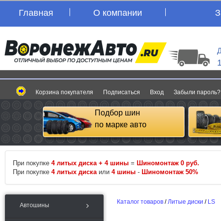
Главная
О компании
З
Д
Корзина покупателя
Подписаться
Вход
Забыли пароль?
Подбор шин
по марке авто
При покупке
4 литых диска + 4 шины
=
Шиномонтаж 0 руб.
При покупке
4 литых диска
или
4 шины
-
Шиномонтаж 50%
Каталог товаров
/
Литые диски
/
LS
Автошины