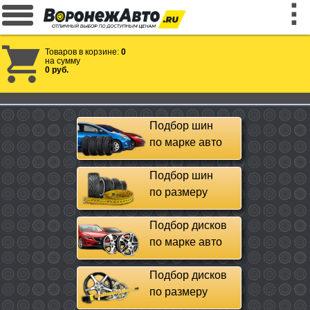
Товаров в корзине:
0
на сумму
0 руб.
Подбор шин
по марке авто
Подбор шин
по размеру
Подбор дисков
по марке авто
Подбор дисков
по размеру