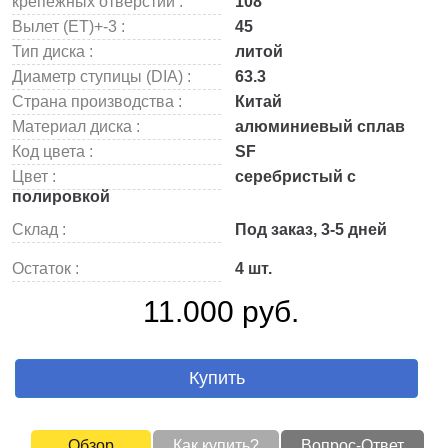
крепежных отверстий :
108
Вылет (ET)+-3 :
45
Тип диска :
литой
Диаметр ступицы (DIA) :
63.3
Страна производства :
Китай
Материал диска :
алюминиевый сплав
Код цвета :
SF
Цвет :
серебристый с
полировкой
Склад :
Под заказ, 3-5 дней
Остаток :
4 шт.
11.000 руб.
Купить
Обзор
Как купить?
Вопрос-Ответ