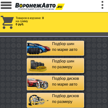
Товаров в корзине:
0
на сумму
0 руб.
Подбор шин
по марке авто
Подбор шин
по размеру
Подбор дисков
по марке авто
Подбор дисков
по размеру