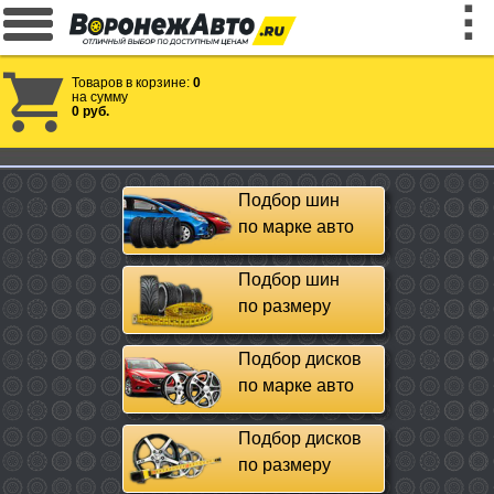
Товаров в корзине:
0
на сумму
0 руб.
Подбор шин
по марке авто
Подбор шин
по размеру
Подбор дисков
по марке авто
Подбор дисков
по размеру