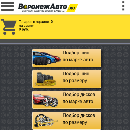
Товаров в корзине:
0
на сумму
0 руб.
Подбор шин
по марке авто
Подбор шин
по размеру
Подбор дисков
по марке авто
Подбор дисков
по размеру