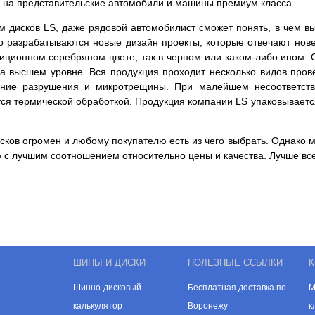
ны на представительские автомобили и машины премиум класса.
 дисков LS, даже рядовой автомобилист сможет понять, в чем в
о разрабатываются новые дизайн проекты, которые отвечают нов
адиционном серебряном цвете, так в черном или каком-либо ином.
 на высшем уровне. Вся продукция проходит несколько видов пров
енние разрушения и микротрещины. При малейшем несоответств
тся термической обработкой. Продукция компании LS упаковываетс
ков огромен и любому покупателю есть из чего выбрать. Однако м
 с лучшим соотношением относительно цены и качества. Лучше все
ШИНЫ И ДИСКИ
ПОЛЕЗНЫЕ ССЫЛКИ
К
Шинно-дисковый
Бесплатная доставка по
М
калькулятор
Воронежу
к