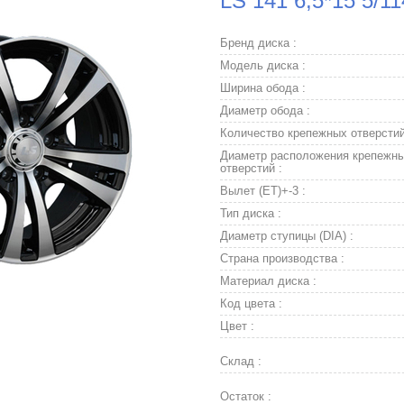
LS 141 6,5*15 5/1
Бренд диска :
Модель диска :
Ширина обода :
Диаметр обода :
Количество крепежных отверстий
Диаметр расположения крепежн
отверстий :
Вылет (ET)+-3 :
Тип диска :
Диаметр ступицы (DIA) :
Страна производства :
Материал диска :
Код цвета :
Цвет :
Склад :
Остаток :