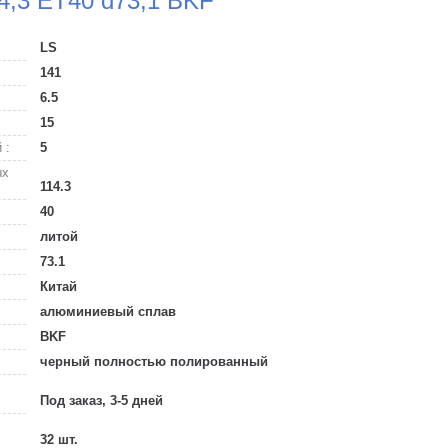
14,3 ET40 d73,1 BKF
LS
141
6.5
15
 :
5
ых
114.3
40
литой
73.1
Китай
алюминиевый сплав
BKF
черный полностью полированный
Под заказ, 3-5 дней
32 шт.