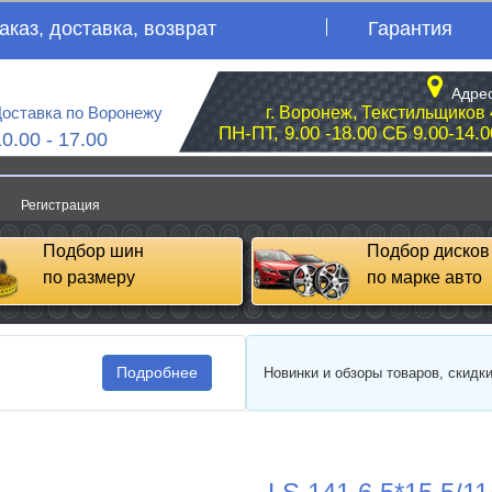
аказ, доставка, возврат
Гарантия
Адрес
оставка по Воронежу
г. Воронеж, Текстильщиков 
ПН-ПТ, 9.00 -18.00 СБ 9.00-14.0
10.00 - 17.00
Регистрация
Подбор шин
Подбор дисков
по размеру
по марке авто
Подробнее
Новинки и обзоры товаров, скидк