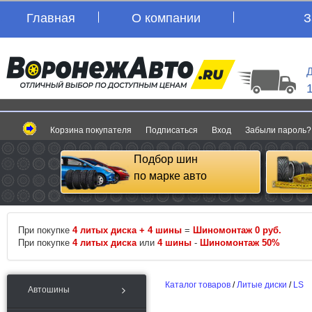
Главная
О компании
З
Д
Корзина покупателя
Подписаться
Вход
Забыли пароль?
Подбор шин
по марке авто
При покупке
4 литых диска + 4 шины
=
Шиномонтаж 0 руб.
При покупке
4 литых диска
или
4 шины
-
Шиномонтаж 50%
Каталог товаров
/
Литые диски
/
LS
Автошины