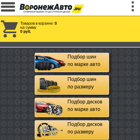
Товаров в корзине:
0
на сумму
0 руб.
Подбор шин
по марке авто
Подбор шин
по размеру
Подбор дисков
по марке авто
Подбор дисков
по размеру